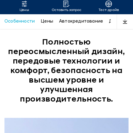
Цены
Оставить запрос
Тест-драйв
SANTA FE
Особенности
Цены
Автокредитование
Дизайн
Полностью
переосмысленный дизайн,
передовые технологии и
комфорт, безопасность на
высшем уровне и
улучшенная
производительность.