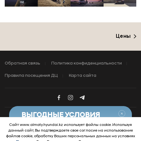
Цены
Обратная связь
Политика конфиденциальности
Правила посещения ДЦ
Карта сайта
Закры
ВЫГОДНЫЕ УСЛОВИЯ
НА АВТОМОБИЛИ С ПРОБЕГОМ
Сайт www.almaty.hyundai.kz использует файлы cookie. Используя
данный сайт, Вы подтверждаете свое согласие на использование
Узнать условия
© 2026 Hyundai Motor Company
файлов cookie, обработку Ваших персональных данных на условиях