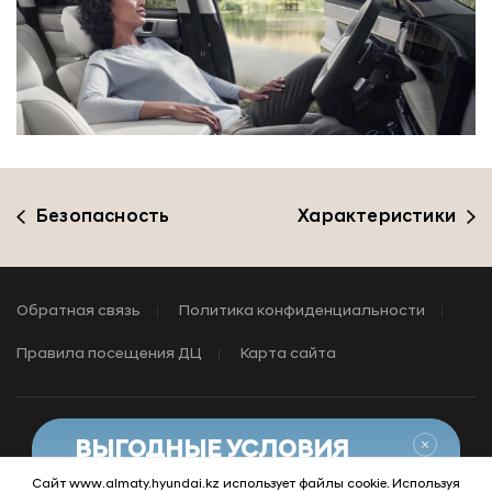
Безопасность
Характеристики
Обратная связь
Политика конфиденциальности
Правила посещения ДЦ
Карта сайта
Закры
ВЫГОДНЫЕ УСЛОВИЯ
НА АВТОМОБИЛИ С ПРОБЕГОМ
Сайт www.almaty.hyundai.kz использует файлы cookie. Используя