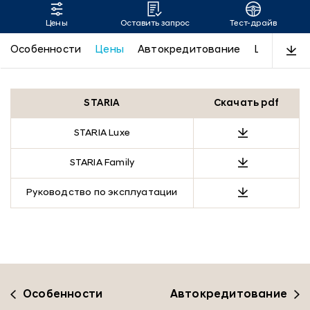
Цены
Оставить запрос
Тест-драйв
Hyundai Staria: Комплектации
Особенности
Цены
Автокредитование
LUXE
Пр
и цены
STARIA
Скачать pdf
STARIA Luxe
STARIA Family
Руководство по эксплуатации
Особенности
Автокредитование