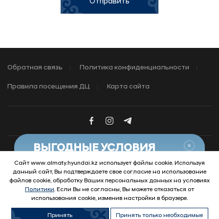
Отправить
Обратная связь
Политика конфиденциальности
Правила посещения ДЦ
Карта сайта
Закры
ВЫГОДНЫЕ УСЛОВИЯ
НА АВТОМОБИЛИ С ПРОБЕГОМ
Сайт www.almaty.hyundai.kz использует файлы cookie. Используя
данный сайт, Вы подтверждаете свое согласие на использование
Узнать условия
© 2026 Hyundai Motor Company
файлов cookie, обработку Ваших персональных данных на условиях
Политики
. Если Вы не согласны, Вы можете отказаться от
использования cookie, изменив настройки в браузере.
Принять
Принять только необходимые