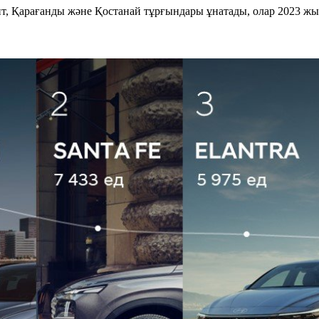
т, Қарағанды және Қостанай тұрғындары ұнатады, олар 2023 жы