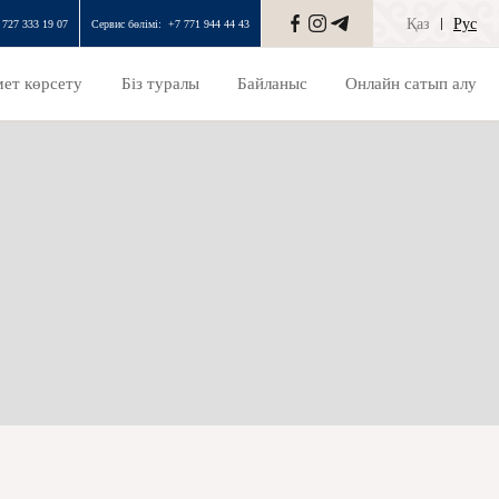
Қаз
Рус
 727 333 19 07
Сервис бөлімі:
+7 771 944 44 43
ет көрсету
Біз туралы
Байланыс
Онлайн сатып алу