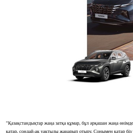
"Қазақстандықтар жаңа затқа құмар, бұл әрқашан жаңа өнімд
қатар, сондай-ақ уақтылы жаңарып отыру. Сонымен қатар біз