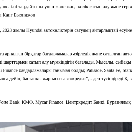
 Hyundai-ні таңдайтыны үшін және жаңа көлік сатып алу және сер
ры Канг Бьюнджон.
2023 жылы Hyundai автокөліктерін сатудың айтарлықтай өсуіне
арналған бірқатар бағдарламалар әзірледік және сатылған авто
мді шарттармен сатып алу мүмкіндігін бағалады. Мысалы, сыйа
ai Finance бағдарламалары танымал болды; Palisade, Santa Fe, St
 жылға дейін, бастапқы жарнасыз автокредит", - деп түсіндіред
Forte Bank, ҚМФ, Mycar Finance, Центркредит Банкі, Еуразиялық