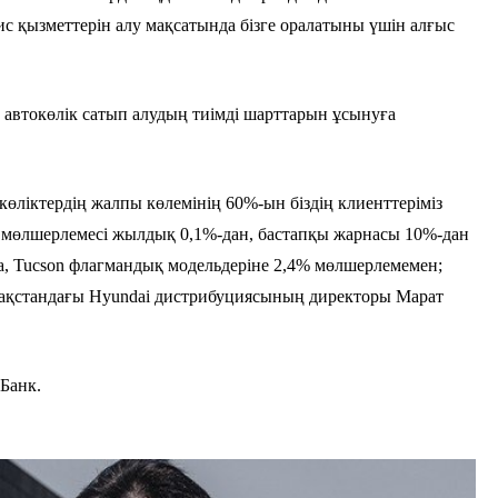
вис қызметтерін алу мақсатында бізге оралатыны үшін алғыс
 автокөлік сатып алудың тиімді шарттарын ұсынуға
көліктердің жалпы көлемінің 60%-ын біздің клиенттеріміз
қы мөлшерлемесі жылдық 0,1%-дан, бастапқы жарнасы 10%-дан
aria, Tucson флагмандық модельдеріне 2,4% мөлшерлемемен;
і Қазақстандағы Hyundai дистрибуциясының директоры Марат
 Банк.