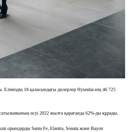
Еліміздің 18 қаласындағы дилерлер Hyundai-нің 46 725
нд сатылымының өсуі 2022 жылға қарағанда 62%-ды құрады.
і орындарды Santa Fe, Elantra, Sonata және Bayon