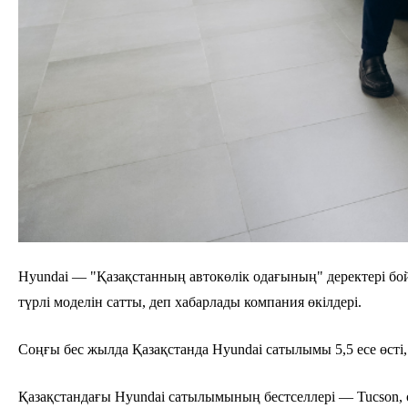
Hyundai — "Қазақстанның автокөлік одағының" деректері бо
түрлі моделін сатты, деп хабарлады компания өкілдері.
Соңғы бес жылда Қазақстанда Hyundai сатылымы 5,5 есе өсті
Қазақстандағы Hyundai сатылымының бестселлері — Tucson, од