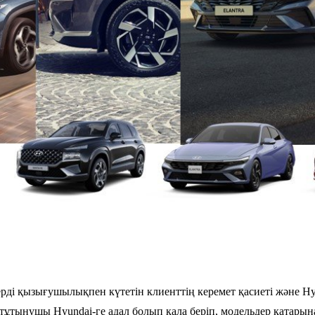
ерді қызығушылықпен күтетін клиенттің керемет қасиеті және H
 тұтынушы Hyundai-ге адал болып қала беріп, модельдер қатарына