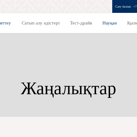
Сату бөлімі:
+7
иттеу
Сатып алу әдістері
Тест-драйв
Науқан
Қызм
Жаңалықтар