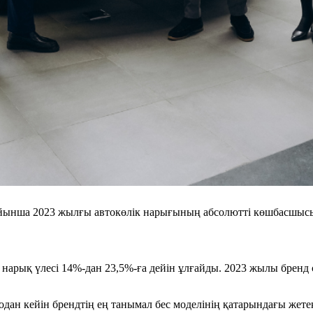
йынша 2023 жылғы автокөлік нарығының абсолютті көшбасшысы. 
, нарық үлесі 14%-дан 23,5%-ға дейін ұлғайды. 2023 жылы бре
ан кейін брендтің ең танымал бес моделінің қатарындағы жетекш