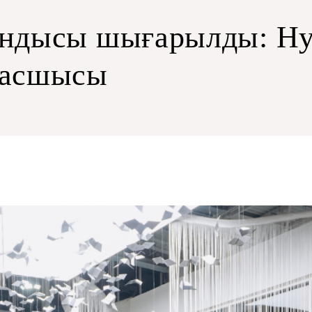
ндысы шығарылды: Hyu
басшысы