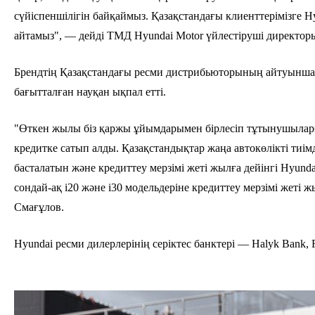
сүйіспеншілігін байқаймыз. Қазақстандағы клиенттерімізге
айтамыз", — дейді ТМД Hyundai Motor үйлестіруші директо
Брендтің Қазақстандағы ресми дистрибьюторының айтуынша, 
бағытталған науқан ықпал етті.
"Өткен жылы біз қаржы ұйымдарымен бірлесіп тұтынушыларға 
кредитке сатып алды. Қазақстандықтар жаңа автокөлікті тиі
басталатын және кредиттеу мерзімі жеті жылға дейінгі Hyund
сондай-ақ i20 және i30 модельдеріне кредиттеу мерзімі жеті
Смағұлов.
Hyundai ресми дилерлерінің серіктес банктері — Halyk Bank, 