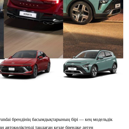
yundai брендінің басымдықтарының бірі — кең модельдік
н автокөліктерді таңдаған кезде брендке деген