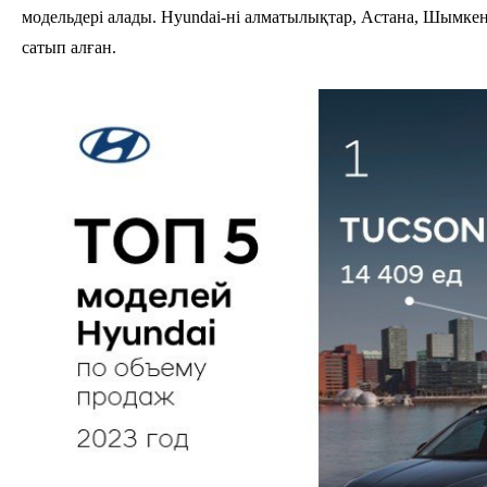
модельдері алады. Hyundai-ні алматылықтар, Астана, Шымкен
сатып алған.