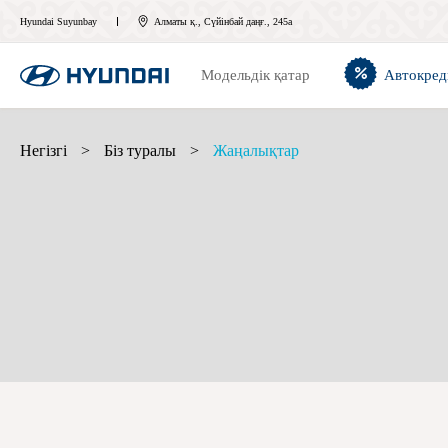
Hyundai Suyunbay
Алматы қ., Сүйінбай даңғ., 245а
Модельдік қатар
Автокред
Негізгі
>
Біз туралы
>
Жаңалықтар