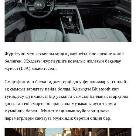
Жүргізуші мен жолаушылардың қауіпсіздігіне ерекше көңіл
бөлінген. Жолдағы жүргізушіге қозғалыс жолағын бақылау
жүйесі (LFA) көмектеседі.
Смартфон мен басқа гаджеттерді қосу функциялары, сондай-
ақ сымсыз зарядтау пайда болды. Қызықты Bluetooth көп
түйіндесу функциясы бір уақытта сымсыз байланысы арқылы
қосылған екі смартфон арасында музыканы ауыстыруға
мүмкіндік береді. Мультимедиялық жүйелердің жеке
параметрлерін сақтауға мүмкіндік беретін опция бар.