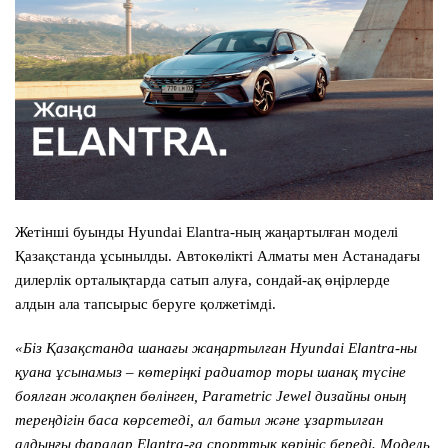
Жетінші буынды Hyundai Elantra-ның жаңартылған моделі
Қазақстанда ұсынылды. Автокөлікті Алматы мен Астанадағы
дилерлік орталықтарда сатып алуға, сондай-ақ өңірлерде
алдын ала тапсырыс беруге қолжетімді.
«Біз Қазақстанда шанағы жаңартылған Hyundai Elantra-ны
қуана ұсынамыз – көтеріңкі радиатор торы шанақ түсіне
боялған жолақпен бөлінген, Parametric Jewel дизайны оның
тереңдігін баса көрсетеді, ал батыл және ұзартылған
алдыңғы фаралар Elantra-ға спорттық көрініс береді. Модель