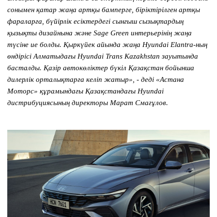
сонымен қатар жаңа артқы бамперге, біріктірілген артқы
фараларға, бүйірлік есіктердегі сынғыш сызықтардың
қызықты дизайнына және Sage Green интерьерінің жаңа
түсіне ие болды. Қыркүйек айында жаңа Hyundai Elantra-ның
өндірісі Алматыдағы Hyundai Trans Kazakhstan зауытында
басталды. Қазір автокөліктер бүкіл Қазақстан бойынша
дилерлік орталықтарға келіп жатыр», - деді «Астана
Моторс» құрамындағы Қазақстандағы Hyundai
дистрибуциясының директоры Марат Смағұлов.