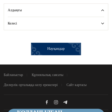
Алдыңғы
Келесі
Науқандар
Байланыстар
Құпиялылық саясаты
Дилерлік орталыққа келу ережелері
Сайт картасы