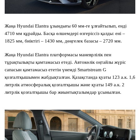
Жаңа Hyundai Elantra ұзындығы 60 мм-ге ұлғайтылып, енді
4710 мм құрайды. Басқа өлшемдері өзгеріссіз қалды: ені –
1825 мм, биіктігі – 1430 мм, дөңгелек базасы – 2720 мм.
Жаңа Hyundai Elantra платформасы маневрлілік пен
тұрақтылықты қамтамасыз етеді. Автокөлік оңтайлы жүріс
сапасын қамтамасыз ететін үнемді Smartstream G
қозғалтқышымен жабдықталған. Қазақстанда қуаты 123 а.к. 1,6
литрлік атмосфералық қозғалтқышы және қуаты 149 а.к. 2
литрлік қозғалтқышы бар жиынтықталымдар ұсынылған.