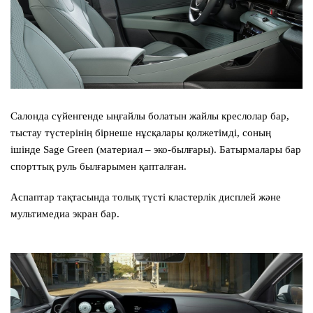
Салонда сүйенгенде ыңғайлы болатын жайлы креслолар бар,
тыстау түстерінің бірнеше нұсқалары қолжетімді, соның
ішінде Sage Green (материал – эко-былғары). Батырмалары бар
спорттық руль былғарымен қапталған.
Аспаптар тақтасында толық түсті кластерлік дисплей және
мультимедиа экран бар.