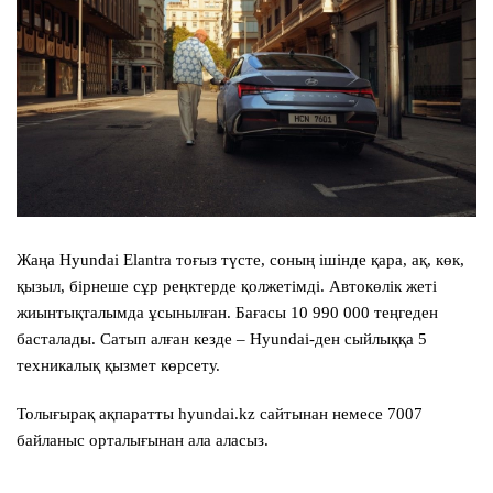
Жаңа Hyundai Elantra тоғыз түсте, соның ішінде қара, ақ, көк,
қызыл, бірнеше сұр реңктерде қолжетімді. Автокөлік жеті
жиынтықталымда ұсынылған. Бағасы 10 990 000 теңгеден
басталады. Сатып алған кезде – Hyundai-ден сыйлыққа 5
техникалық қызмет көрсету.
Толығырақ ақпаратты hyundai.kz сайтынан немесе 7007
байланыс орталығынан ала аласыз.