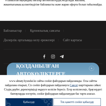
*Ұсынылған науқандық бағалар автокөліктердің модельдік жылына,
жиынтығының қолжетімдігіне байланысты және жария оферта болып табылмайды.
Байланыстар
Құпиялылық саясаты
Дилерлік орталыққа келу ережелері
Сайт картасы
ҚОЛДАНЫЛҒАН
Жабу
АВТОКӨЛІКТЕРГЕ
ТИІМДІ ШАРТТАР
www.almaty.hyundai.kz сайты cookie файлдарын пайдаланады. Осы сайтты
© 2026 Hyundai Motor Company
пайдалана отырып, Сіз cookie файлдарын пайдалануға
Саясат
шарттарына сәйкес
Шарттарды білу
Сіздің дербес деректеріңізді өңдеуге келісім бересіз. Егер келіспесеңіз, браузердегі
баптауларды өзгертіп, cookie файлдарын пайдаланудан бас тарта аласыз.
Қабылдау
Тек қажетті cookie қабылдау
Автомобильді
Жүрілген
Автомобильді
Несиеге сатып