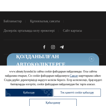
Байланыстар
Құпиялылық саясаты
Дилерлік орталыққа келу ережелері
Сайт картасы
ҚОЛДАНЫЛҒАН
Жабу
АВТОКӨЛІКТЕРГЕ
ТИІМДІ ШАРТТАР
www.almaty.hyundai.kz сайты cookie файлдарын пайдаланады. Осы сайтты
© 2026 Hyundai Motor Company
пайдалана отырып, Сіз cookie файлдарын пайдалануға
Саясат
шарттарына сәйкес
Шарттарды білу
Сіздің дербес деректеріңізді өңдеуге келісім бересіз. Егер келіспесеңіз, браузердегі
баптауларды өзгертіп, cookie файлдарын пайдаланудан бас тарта аласыз.
Қабылдау
Тек қажетті cookie қабылдау
Автомобильді
Жүрілген
Автомобильді
Несиеге сатып
сату
автомобиль сатып
айырбастау
Сату
алу
Сервис
алу
бөлімі
бөлімі
Қабылдамау
Trade-In
Артықшылық
Telegram Бот
WhatsApp
Қоңырау шалу