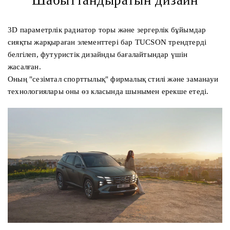
3D параметрлік радиатор торы және зергерлік бұйымдар
сияқты жарқыраған элементтері бар TUCSON трендтерді
белгілеп, футуристік дизайнды бағалайтындар үшін
жасалған.
Оның "сезімтал спорттылық" фирмалық стилі және заманауи
технологиялары оны өз класында шынымен ерекше етеді.