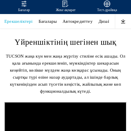
Бағалар
Жеке ақпарат
Тест-драйвқа
TUCSON
Ерекшеліктері
Бағалары
Автокредиттеу
Дизайн
Өнімді
Үйреншіктінің шегінен шық
TUCSON жаңа күн мен жаңа жүргізу стиліне есік ашады. Ол
қала ағынында ерекшеленіп, мүмкіндіктер шекарасын
кеңейтіп, көлікке мүлдем жаңа көзқарас ұсынады. Оның
сыртқы түрі өзіне назар аудартады, ал ішінде барлық
күткеніңізден асып түсетін кеңістік, жайлылық және көп
функционалдылық күтеді.