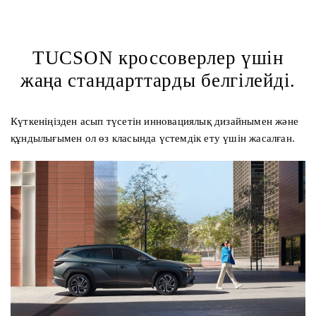
TUCSON кроссоверлер үшін
жаңа стандарттарды белгілейді.
Күткеніңізден асып түсетін инновациялық дизайнымен және
құндылығымен ол өз класында үстемдік ету үшін жасалған.