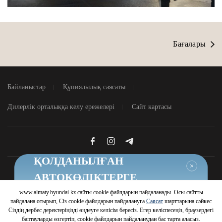
Бағалары
Байланыстар
Құпиялылық саясаты
Дилерлік орталыққа келу ережелері
Сайт картасы
ҚОЛДАНЫЛҒАН
Жабу
АВТОКӨЛІКТЕРГЕ
ТИІМДІ ШАРТТАР
www.almaty.hyundai.kz сайты cookie файлдарын пайдаланады. Осы сайтты
© 2026 Hyundai Motor Company
пайдалана отырып, Сіз cookie файлдарын пайдалануға
Саясат
шарттарына сәйкес
Шарттарды білу
Сіздің дербес деректеріңізді өңдеуге келісім бересіз. Егер келіспесеңіз, браузердегі
баптауларды өзгертіп, cookie файлдарын пайдаланудан бас тарта аласыз.