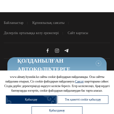
Байланыстар
Құпиялылық саясаты
Дилерлік орталыққа келу ережелері
Сайт картасы
ҚОЛДАНЫЛҒАН
Жабу
АВТОКӨЛІКТЕРГЕ
ТИІМДІ ШАРТТАР
www.almaty.hyundai.kz сайты cookie файлдарын пайдаланады. Осы сайтты
© 2026 Hyundai Motor Company
пайдалана отырып, Сіз cookie файлдарын пайдалануға
Саясат
шарттарына сәйкес
Шарттарды білу
Сіздің дербес деректеріңізді өңдеуге келісім бересіз. Егер келіспесеңіз, браузердегі
баптауларды өзгертіп, cookie файлдарын пайдаланудан бас тарта аласыз.
Қабылдау
Тек қажетті cookie қабылдау
Автомобильді
Жүрілген
Автомобильді
Несиеге сатып
сату
автомобиль сатып
айырбастау
Сату
алу
Сервис
алу
бөлімі
бөлімі
Қабылдамау
Trade-In
Артықшылық
Telegram Бот
WhatsApp
Қоңырау шалу